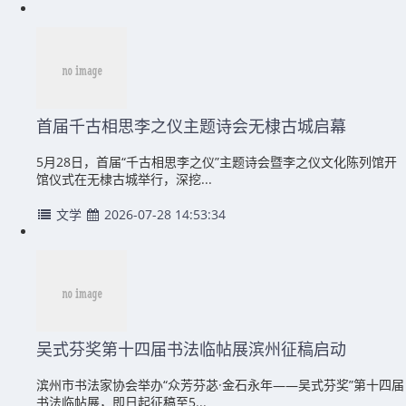
首届千古相思李之仪主题诗会无棣古城启幕
5月28日，首届“千古相思李之仪”主题诗会暨李之仪文化陈列馆开
馆仪式在无棣古城举行，深挖...
文学
2026-07-28 14:53:34
吴式芬奖第十四届书法临帖展滨州征稿启动
滨州市书法家协会举办“众芳芬苾·金石永年——吴式芬奖”第十四届
书法临帖展，即日起征稿至5...